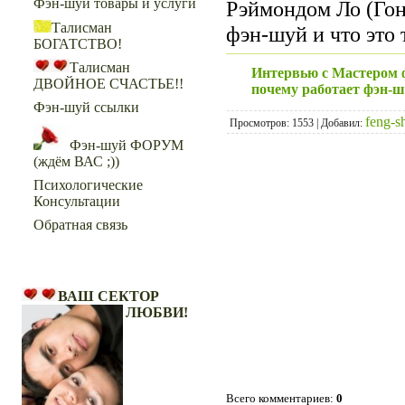
Фэн-шуй товары и услуги
Рэймондом Ло (Гон
Талисман
фэн-шуй и что это 
БОГАТСТВО!
Талисман
Интервью с Мастером ф
ДВОЙНОЕ СЧАСТЬЕ!!
почему работает фэн-шу
Фэн-шуй ссылки
feng-s
Просмотров: 1553 | Добавил:
Фэн-шуй ФОРУМ
(ждём ВАС ;))
Психологические
Консультации
Обратная связь
Ваш Сектор Любви!
ВАШ СЕКТОР
ЛЮБВИ!
Всего комментариев:
0