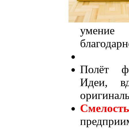
умение
благодар
Полёт ф
Идеи, в
оригинал
Смелост
предприи