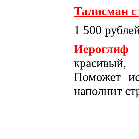
Талисман с
1 500 рубле
Иероглиф
красивый,
Поможет и
наполнит ст