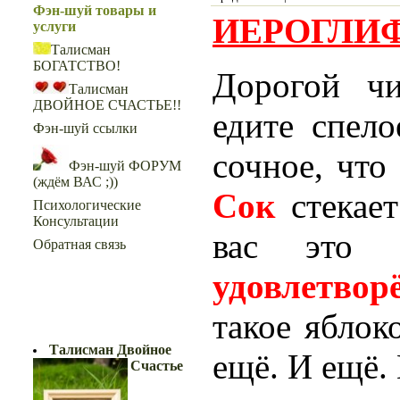
Фэн-шуй товары и
ИЕРОГЛИФ
услуги
Талисман
БОГАТСТВО!
Дорогой чи
Талисман
ДВОЙНОЕ СЧАСТЬЕ!!
едите спел
Фэн-шуй ссылки
сочное, что 
Фэн-шуй ФОРУМ
(ждём ВАС ;))
Сок
стекае
Психологические
Консультации
вас это 
Обратная связь
удовлетвор
такое яблок
ДВОЙНОЕ СЧАСТЬЕ!!
Талисман Двойное
ещё. И ещё.
Счастье