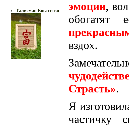
эмоции
, во
БОГАТСТВО!!
Талисман Богатство
обогатят
прекрасны
вздох.
Замечат
чудодейст
Страсть»
.
Я изготовил
частичку с