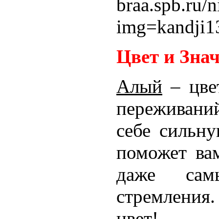
braa.spb.ru/n
img=kandji1
Цвет и Зна
Алый
– цве
переживаний
себе сильну
поможет ва
даже сам
стремления
цвет!