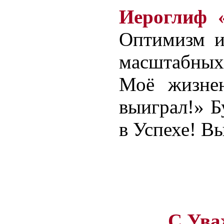
Иероглиф 
Оптимизм 
масштабных
Моё жизнен
выиграл!» Б
в Успехе! В
С Ува