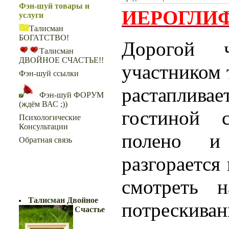
Фэн-шуй товары и
ИЕРОГЛИФ
услуги
Талисман
БОГАТСТВО!
Дорогой ч
Талисман
ДВОЙНОЕ СЧАСТЬЕ!!
участником 
Фэн-шуй ссылки
растаплив
Фэн-шуй ФОРУМ
(ждём ВАС ;))
гостиной с
Психологические
Консультации
полено и
Обратная связь
разгорается
смотреть 
ДВОЙНОЕ СЧАСТЬЕ!!
Талисман Двойное
потрескива
Счастье