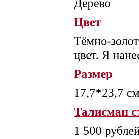
Дерево
Цвет
Тёмно-золо
цвет. Я нане
Размер
17,7*23,7 с
Талисман
с
1 500 рубле