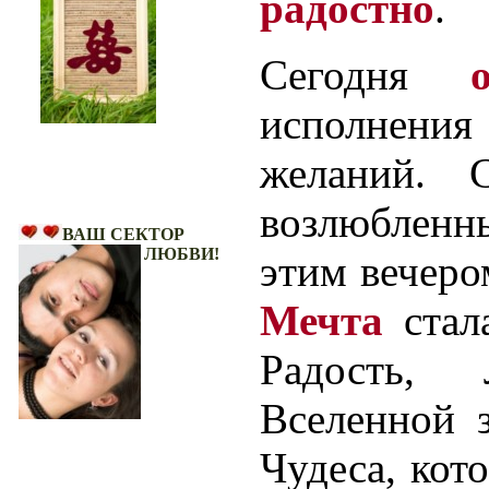
радостно
.
Сегодня
исполнени
желаний. 
Ваш Сектор Любви!
возлюбленн
ВАШ СЕКТОР
ЛЮБВИ!
этим вечеро
Мечта
стал
Радость,
Вселенной 
Чудеса, кот