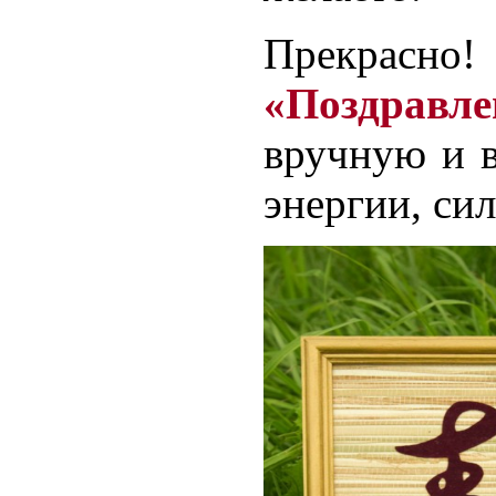
Прекрасн
«Поздравле
вручную и в
энергии, си