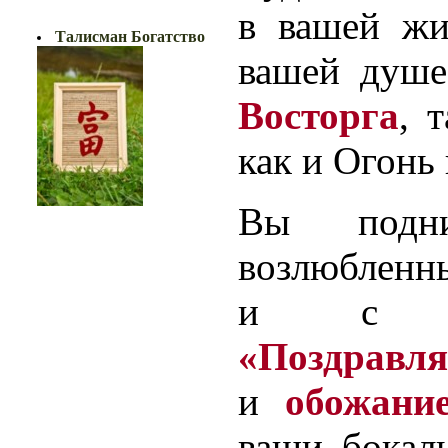
БОГАТСТВО!!
в вашей жи
Талисман Богатство
вашей душе
Восторга
, 
как и Огонь 
Вы подн
возлюбленны
и с гор
«Поздравля
и
обожани
ваши бокал