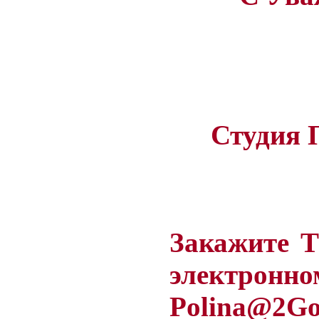
Студия 
Закажите Т
элект
Polina
@2
Go