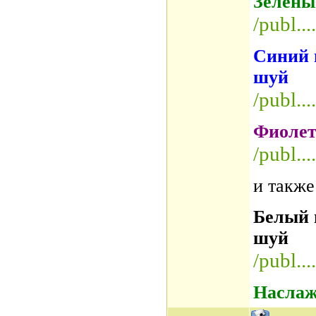
Зелёны
/publ..
Синий и
шуй
/publ..
Фиолет
/publ..
и также
Белый 
шуй
/publ..
Наслаж