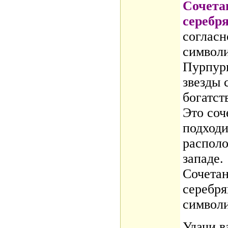
Сочета
серебр
согласн
символ
Пурпурн
звезды 
богатст
Это соч
подходи
располо
западе.
Сочетан
серебря
символи
Удачи в