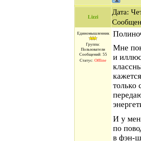
Дата: Чет
Lizzi
Сообщен
Полиноч
Единомышленник
Группа:
Мне пон
Пользователи
Сообщений:
55
и иллюс
Статус:
Offline
классн
кажется
только 
переда
энерге
И у мен
по пово
в фэн-ш