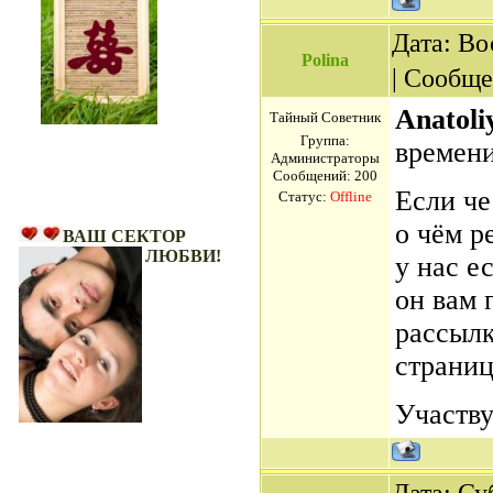
Дата: Во
Polina
| Сообщ
Anatol
Тайный Советник
Группа:
времени
Администраторы
Сообщений:
200
Если че
Статус:
Offline
Ваш Сектор Любви!
о чём ре
ВАШ СЕКТОР
ЛЮБВИ!
у нас е
он вам 
рассылк
страниц
Участву
Дата: Суб