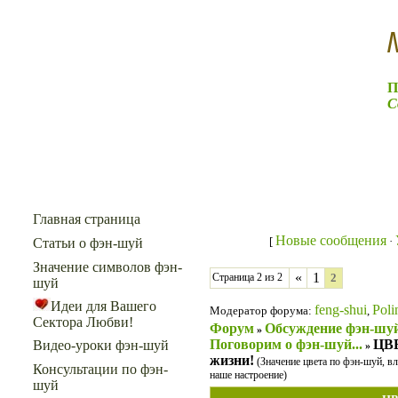
П
С
Меню сайта
Главная страница
Новые сообщения
[
·
Статьи о фэн-шуй
Значение символов фэн-
«
1
Страница
2
из
2
2
шуй
Идеи для Вашего
feng-shui
Poli
Модератор форума:
,
Сектора Любви!
Форум
Обсуждение фэн-шу
»
Поговорим о фэн-шуй...
ЦВЕ
Видео-уроки фэн-шуй
»
жизни!
(Значение цвета по фэн-шуй, вл
Консультации по фэн-
наше настроение)
шуй