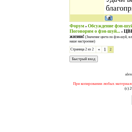
благопр
Форум
Обсуждение фэн-шу
»
Поговорим о фэн-шуй...
ЦВЕ
»
жизни!
(Значение цвета по фэн-шуй, вл
наше настроение)
«
1
Страница
2
из
2
2
ales
При копировании любых материалов 
(c) 