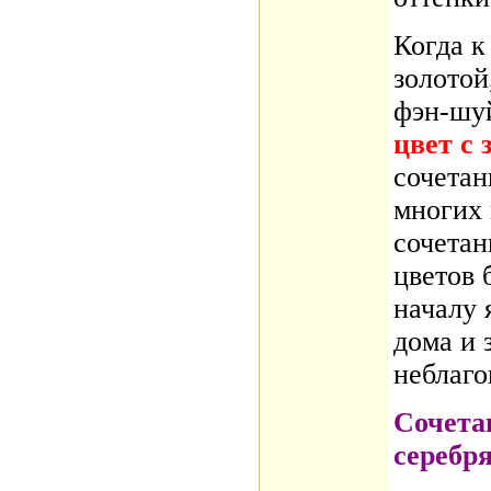
Когда к
золотой
фэн-шуй
цвет с
сочета
многих 
сочетан
цветов 
началу 
дома и 
неблаго
Сочета
серебр