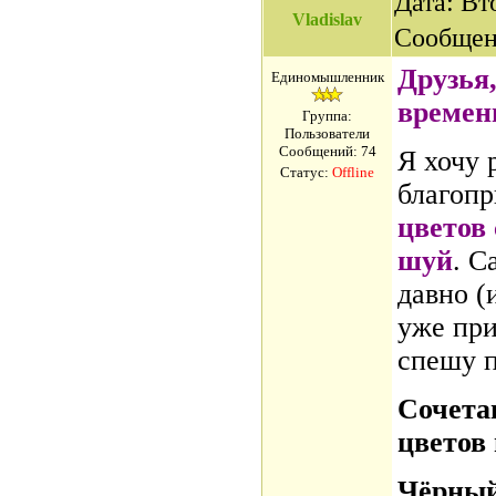
Дата: Вто
Vladislav
Сообщен
Друзья,
Единомышленник
времен
Группа:
Пользователи
Сообщений:
74
Я хочу 
Статус:
Offline
благоп
цветов 
шуй
. С
давно (
уже при
спешу п
Сочета
цветов
Чёрный