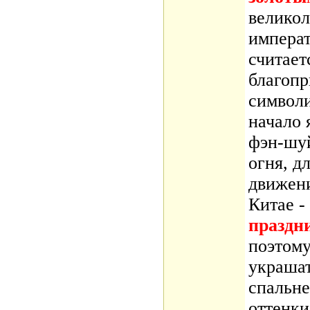
великол
императ
считает
благопр
символи
начало 
фэн-шу
огня, д
движени
Китае -
праздни
поэтом
украшат
спальне
оттенки