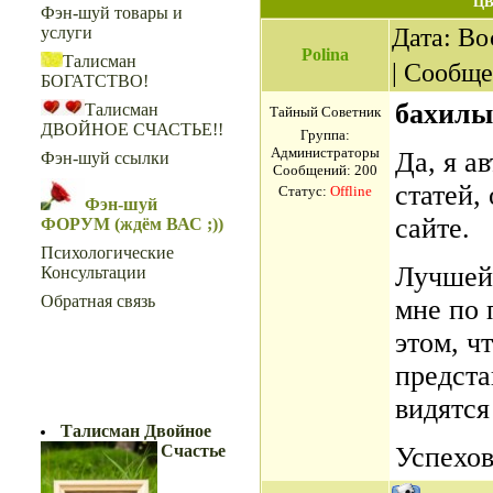
ЦВ
Фэн-шуй товары и
Дата: Во
услуги
Polina
Талисман
| Сообщ
БОГАТСТВО!
бахилы
Талисман
Тайный Советник
ДВОЙНОЕ СЧАСТЬЕ!!
Группа:
Администраторы
Да, я а
Фэн-шуй ссылки
Сообщений:
200
статей,
Статус:
Offline
Фэн-шуй
сайте.
ФОРУМ (ждём ВАС ;))
Психологические
Лучшей 
Консультации
Обратная связь
мне по 
этом, ч
предста
ДВОЙНОЕ СЧАСТЬЕ!!
видятся
Талисман Двойное
Счастье
Успехов