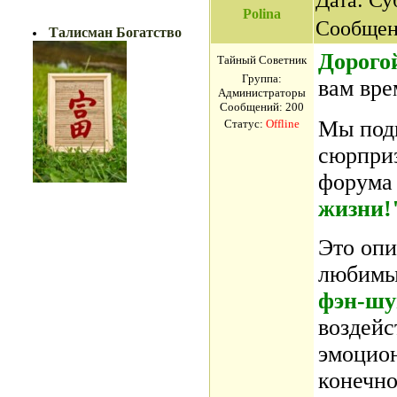
БОГАТСТВО!!
Polina
Сообщен
Талисман Богатство
Дорогой
Тайный Советник
Группа:
вам вре
Администраторы
Сообщений:
200
Мы подг
Статус:
Offline
сюрприз
форум
жизни!
Это опи
любим
фэн-шу
воздейс
эмоцион
конечно