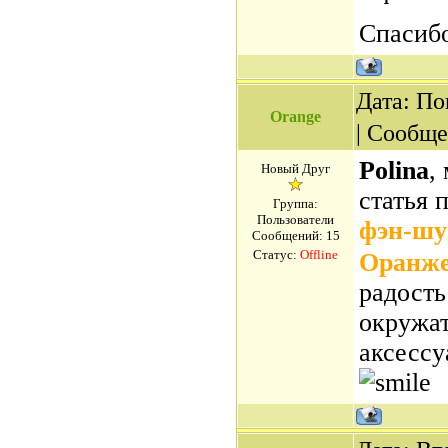
Спасиб
Дата: По
Orange
| Сообщ
Polina
,
Новый Друг
статья 
Группа:
Пользователи
фэн-шу
Сообщений:
15
Статус:
Offline
Оранже
радость
окружат
аксессу