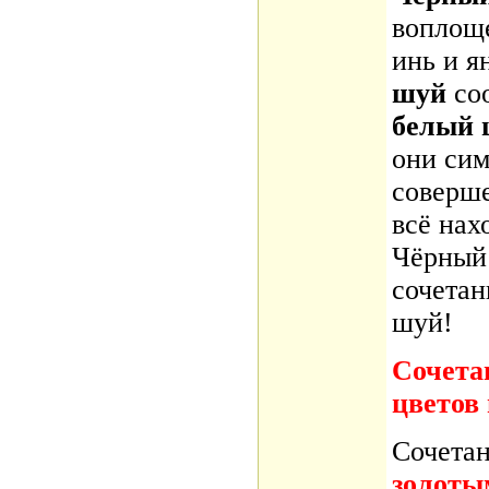
воплощ
инь и я
шуй
со
белый 
они си
соверш
всё нах
Чёрный 
сочетан
шуй!
Сочета
цветов
Сочета
золоты