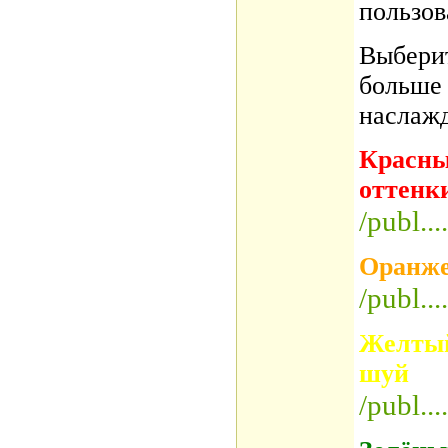
пользов
Выберит
больше 
наслажд
Красны
оттенки
/publ..
Оранже
/publ..
Желтый
шуй
/publ..