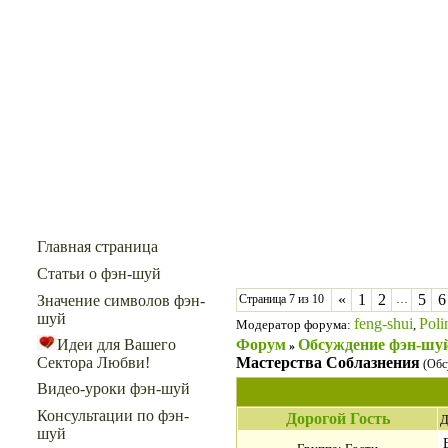
Меню сайта
Главная страница
Статьи о фэн-шуй
«
1
2
5
6
Значение символов фэн-
Страница
7
из
10
…
шуй
feng-shui
Poli
Модератор форума:
,
Форум
Обсуждение фэн-шу
Идеи для Вашего
»
Мастерства Соблазнения
Сектора Любви!
(Обс
Видео-уроки фэн-шуй
Консультации по фэн-
Дорогой Гость
Д
шуй