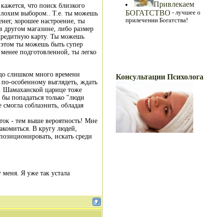
Привлекаем
кажется, что поиск близкого
БОГАТСТВО
- лучшее о
плохим выбором.. Т.е. ты можешь
прилечении Богатства!
енег, хорошее настроение, ты
 в другом магазине, либо размер
 кредитную карту. Ты можешь
и этом ты можешь быть супер
 менее подготовленной, ты легко
Ваши Консультации
надо слишком много времени
Консультации Психолога
о по-особенному выглядеть, ждать
). Шамаханской царице тоже
и бы попадаться только "люди
 смогла соблазнить, обладая
ыток - тем выше вероятность! Мне
акомиться. В кругу людей,
позиционировать, искать среди
 меня. Я уже так устала