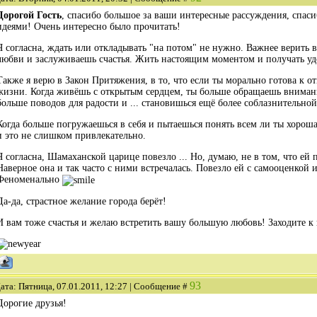
Дорогой Гость
, спасибо большое за ваши интересные рассуждения, спаси
идеями! Очень интересно было прочитать!
Я согласна, ждать или откладывать "на потом" не нужно. Важнее верить в
любви и заслуживаешь счастья. Жить настоящим моментом и получать удо
Также я верю в Закон Притяжения, в то, что если ты морально готова к о
жизни. Когда живёшь с открытым сердцем, ты больше обращаешь вниман
больше поводов для радости и ... становишься ещё более соблазнительной
Когда больше погружаешься в себя и пытаешься понять всем ли ты хороша
и это не слишком привлекательно.
Я согласна, Шамаханской царице повезло ... Но, думаю, не в том, что ей
Наверное она и так часто с ними встречалась. Повезло ей с самооценкой 
Феноменально
Да-да, страстное желание города берёт!
И вам тоже счастья и желаю встретить вашу большую любовь! Заходите к
93
ата: Пятница, 07.01.2011, 12:27 | Сообщение #
Дорогие друзья!