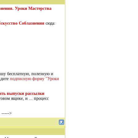
знения. Уроки Мастерства
скусство Соблазнения
сюда:
ашу бесплатную, полезную и
идите
подписную форму "Уроки
ать выпуски рассылки
вом ящике, и ... процесс
----->