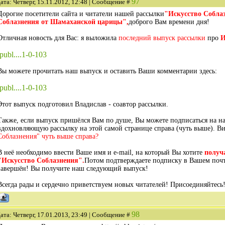
97
ата: Четверг, 15.11.2012, 12:48 | Сообщение #
Дорогие посетители сайта и читатели нашей рассылки
"Искусство Собла
Соблазнения от Шамаханской царицы",
доброго Вам времени дня!
Отличная новость для Вас: я выложила
последний выпуск рассылки
про
И
/publ....1-0-103
Вы можете прочитать наш выпуск и оставить Ваши комментарии здесь:
/publ....1-0-103
Этот выпуск подготовил Владислав - соавтор рассылки.
Также, если выпуск пришёлся Вам по душе, Вы можете подписаться на н
вдохновляющую рассылку на этой самой странице справа (чуть выше). В
Соблазнения" чуть выше справа?
В неё необходимо ввести Ваше имя и e-mail, на который Вы хотите
получ
"Искусство Соблазнения".
Потом подтверждаете подписку в Вашем почто
завершён! Вы получите наш следующий выпуск!
Всегда рады и сердечно приветствуем новых читателей! Присоединяйтесь! 
98
ата: Четверг, 17.01.2013, 23:49 | Сообщение #