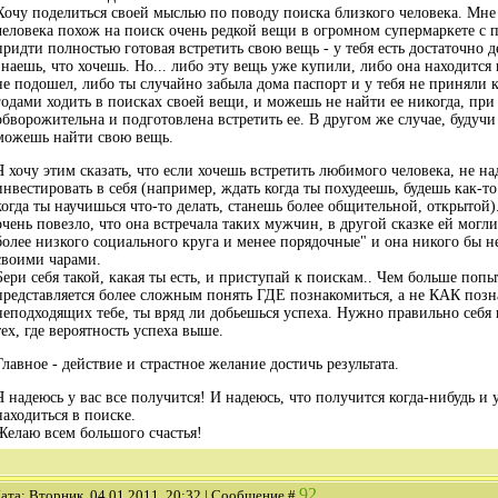
Хочу поделиться своей мыслью по поводу поиска близкого человека. Мне 
человека похож на поиск очень редкой вещи в огромном супермаркете с 
придти полностью готовая встретить свою вещь - у тебя есть достаточно д
знаешь, что хочешь. Но... либо эту вещь уже купили, либо она находится
не подошел, либо ты случайно забыла дома паспорт и у тебя не приняли
годами ходить в поисках своей вещи, и можешь не найти ее никогда, пр
обворожительна и подготовлена встретить ее. В другом же случае, будучи
можешь найти свою вещь.
Я хочу этим сказать, что если хочешь встретить любимого человека, не 
инвестировать в себя (например, ждать когда ты похудеешь, будешь как-т
когда ты научишься что-то делать, станешь более общительной, открытой
очень повезло, что она встречала таких мужчин, в другой сказке ей могл
более низкого социального круга и менее порядочные" и она никого бы не
своими чарами.
Бери себя такой, какая ты есть, и приступай к поискам.. Чем больше поп
представляется более сложным понять ГДЕ познакомиться, а не КАК позн
неподходящих тебе, ты вряд ли добьешься успеха. Нужно правильно себя 
тех, где вероятность успеха выше.
Главное - действие и страстное желание достичь результата.
Я надеюсь у вас все получится! И надеюсь, что получится когда-нибудь и у
находиться в поиске.
Желаю всем большого счастья!
92
ата: Вторник, 04.01.2011, 20:32 | Сообщение #