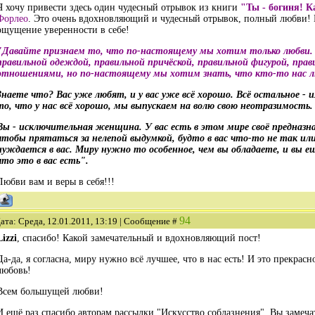
Я хочу привести здесь один чудесный отрывок из книги
"Ты - богиня! 
Форлео
. Это очень вдохновляющий и чудесный отрывок, полный любви! И
ощущение уверенности в себе!
"Давайте признаем то, что по-настоящему мы хотим только любви.
правильной одеждой, правильной причёской, правильной фигурой, пра
отношениями, но по-настоящему мы хотим знать, что кто-то нас лю
Знаете что? Вас уже любят, и у вас уже всё хорошо. Всё остальное - 
то, что у нас всё хорошо, мы выпускаем на волю свою неотразимость.
Вы - исключительная женщина. У вас есть в этом мире своё предназна
чтобы прятаться за нелепой выдумкой, будто в вас что-то не так и
нуждается в вас. Миру нужно то особенное, чем вы обладаете, и вы ещ
что это в вас есть".
Любви вам и веры в себя!!!
94
ата: Среда, 12.01.2011, 13:19 | Сообщение #
Lizzi
, спасибо! Какой замечательный и вдохновляющий пост!
Да-да, я согласна, миру нужно всё лучшее, что в нас есть! И это прекрасн
любовь!
Всем большущей любви!
И ещё раз спасибо авторам рассылки "Искусство соблазнения". Вы замеч