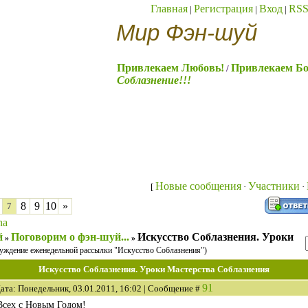
Главная
Регистрация
Вход
RS
|
|
|
Мир Фэн-шуй
Привлекаем Любовь!
Привлекаем Бо
/
Соблазнение!!!
Новые сообщения
Участники
[
·
·
8
9
10
»
7
na
й
Поговорим о фэн-шуй...
Искусство Соблазнения. Уроки
»
»
уждение еженедельной рассылки "Искусство Соблазнения")
Искусство Соблазнения. Уроки Мастерства Соблазнения
91
ата: Понедельник, 03.01.2011, 16:02 | Сообщение #
Всех с Новым Годом!