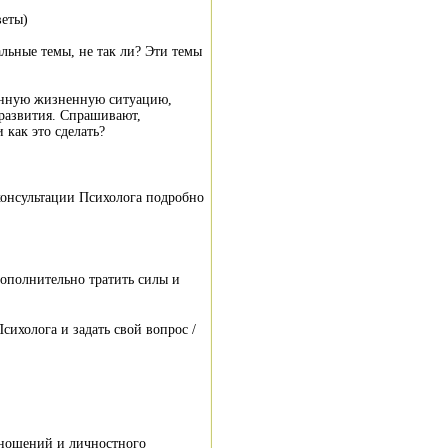
веты)
льные темы, не так ли? Эти темы
лённую жизненную ситуацию,
развития. Спрашивают,
как это сделать?
онсультации Психолога подробно
дополнительно тратить силы и
сихолога и задать свой вопрос /
тношений и личностного