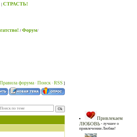
S
СТРАСТЬ!
|
гатство!
Форум
/
/
Уроки Соблазнения!!!
Правила форума
Поиск
RSS
·
·
]
Самое Интересное!
Привлекаем
ЛЮБОВЬ
- лучшее о
привлечении Любви!