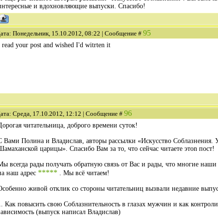
интересные и вдохновляющие выпуски. Спасибо!
95
ата: Понедельник, 15.10.2012, 08:22 | Сообщение #
I read your post and wished I'd witrten it
96
ата: Среда, 17.10.2012, 12:12 | Сообщение #
Дорогая читательница, доброго времени суток!
С Вами Полина и Владислав, авторы рассылки «Искусство Соблазнения. 
Шамаханской царицы». Спасибо Вам за то, что сейчас читаете этоn пост!
Мы всегда рады получать обратную связь от Вас и рады, что многие наш
*****
на наш адрес
. Мы всё читаем!
Особенно живой отклик со стороны читательниц вызвали недавние выпу
1. Как повысить свою Соблазнительность в глазах мужчин и как контро
зависимость (выпуск написал Владислав)