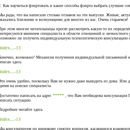
2. Как научиться флиртовать и какие способы флирта выбрать (лучшие со
Мы рады, что вы написали столько отзывов на эти выпуски. Живые, актуа
оказались близкими и волнующими для многих из вас. Очень стараемся!
При этом многие читательницы просят рассмотреть какую-то их опреде
интересуются мнением специалиста в области отношений и личностного 
возможно ли получить индивидуальную психологическую консультацию и 
/index....-13
Конечно, возможно! Механизм получения индивидуальной письменной к
описан здесь:
/index....-13
Это очень удобно, поскольку Вам не нужно даже выходить из дома. Или 
время на поиски специалиста.
*****
Достаточно написать на адрес
, что Вам необходима консультация П
описать ситуацию.
Подробнее читайте здесь:
/index....-13
Мы консультируем по широкому спектру вопросов, касающихся взаимоо