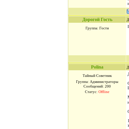
Дорогой Гость
Д
Группа: Гости
Polina
Д
Тайный Советник
Группа: Администраторы
Сообщений:
200
Статус:
Offline