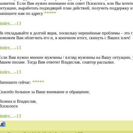
развития. Если Вам нужно внимание или совет Психолога, или Вы хотите
ситуацию, выработать подходящий план действий, получить поддержку 
*****
напишите нам по адресу
/index....-13
Не откладывайте в долгий ящик, поскольку нерешённые проблемы – это г
поможем Вам облегчить его и, в конечном итоге, скинуть с Ваших плеч!
/index....-13
Если Вам нужно мнение мужчины / взгляд мужчины на Вашу ситуацию, у
Вашем письме. Тогда Вам ответит Владислав, соавтор рассылки.
/index....-13
*****
Напишите сейчас:
Спасибо большое за Ваше внимание и обращение,
Полина и Владислав,
Психологи
/index....-13