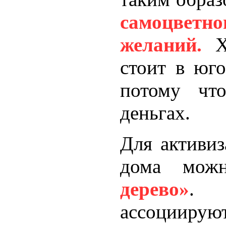
самоцвет
желаний.
Хо
стоит в юго
потому чт
деньгах.
Для активиз
дома мож
дерево»
. 
ассоциирую