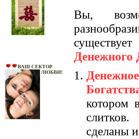
Вы, возм
разнообра
существу
Денежного 
Ваш Сектор Любви!
ВАШ СЕКТОР
Денежно
ЛЮБВИ!
Богатств
котором 
слитков.
сделаны 