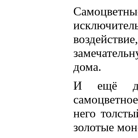
Самоцвет
исключи
воздейст
замечатель
дома.
И ещё да
самоцветно
него толсты
золотые мон