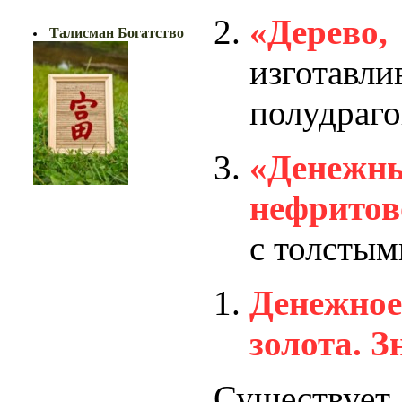
БОГАТСТВО!!
«Дерево
Талисман Богатство
изгота
полудраг
«Денеж
нефритов
с толстым
Денежное
золота. З
Существует 