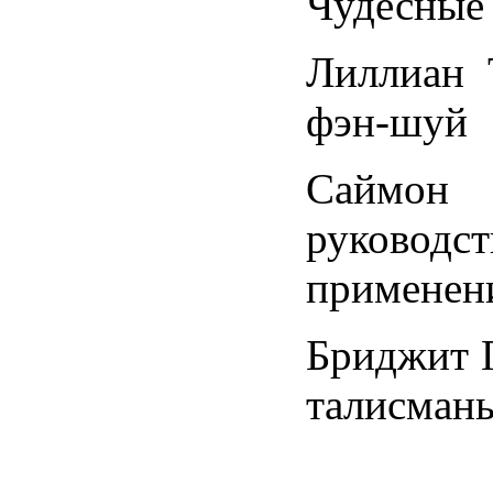
Чудесные 
Лиллиан 
фэн-шуй
Саймон
руково
примене
Бриджит Г
талисман