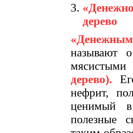
«Денежно
дерево
«Денежным
называют о
мясисты
дерево).
Его
нефрит, по
ценимый в
полезные с
таким образ