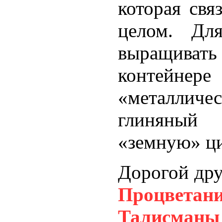
которая свя
целом. Дл
выращивать
контейн
«металличес
глиняный
«земную» ци
Дорогой дру
Процветан
Талисманы