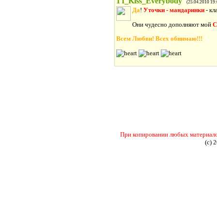
1
I_Kiss_Everybody
(25.04.2010 19:
Да
!
Уточки - мандаринки
- к
Они чудесно дополняют мой
С
Всем Любви! Всех обнимаю!!!
При копировании любых материалов 
(c) 