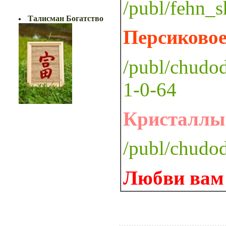
/publ/fehn_
БОГАТСТВО!!
Талисман Богатство
Персиковое
/publ/chudo
1-0-64
Кристаллы
/publ/chudo
Любви вам