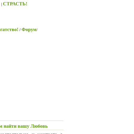
S
СТРАСТЬ!
|
гатство!
Форум
/
/
ам найти вашу Любовь