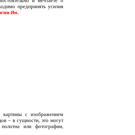
мостоятельно и мечтаете о
ходимо предпринять усилия
гии Ян.
ы картины с изображением
цов – в сущности, это могут
Уроки Соблазнения!!!
 полотна или фотографии,