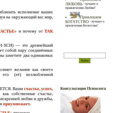
ЛЮБОВЬ
- лучшее о
привлечении Любви!
близить исполнение ваших
твуя на окружающий вас мир,
Привлекаем
БОГАТСТВО
- лучшее о
прилечении Богатства!
ЧАСТЬЕ»
и почему от
ТАК
И-ХСИ) — это древнейший
Поиск
ет собой пару соединённых
вы заметите два одинаковых
лняет желания как своего
и его (её) возлюбленной
Ваши Консультации
Консультации Психолога
АЕТСЯ. Ваши
счастье, успех,
 как собственные счастье,
 искренней любви и дружбы,
ан
приумножает.
СТЬЕ»
вручную.