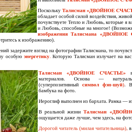
Поскольку
Талисман «ДВОЙНОЕ СЧАС
обладает особой силой воздействия, живо
почувствуете Тепло и Любовь, которые я в
и Любовь, способные на многое! (Возможн
изображения Талисмана «ДВОЙНОЕ
тритесь к изображению).
ений задержите взгляд на фотографии Талисмана, то почувст
му особую
энергетику
.
Которую Талисман излучает на вас,
Талисман «ДВОЙНОЕ СЧАСТЬЕ»
вы
материалов. Основа — натурал
(суперпозитивный
символ фэн-шуй
)
. 
бамбука на фото.
Иероглиф выполнен из бархата. Рамка — из
В реальной жизни
Талисман «ДВОЙН
ощущается даже лучше, чем здесь, на фот
Дорогой читатель (милая читательница),
в