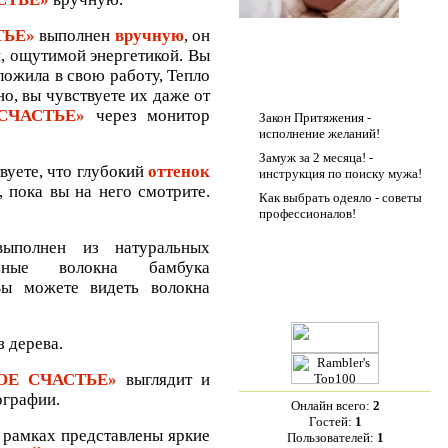
ТЬЕ»
выполнен
вручную
, он
й, ощутимой энергетикой. Вы
ложила в свою работу, Тепло
Друзья сайта
о, вы чувствуете их даже от
 СЧАСТЬЕ»
через монитор
Закон Притяжения -
исполнение желаний!
Замуж за 2 месяца! -
вуете, что глубокий
оттенок
инструкция по поиску мужа!
 пока вы на него смотрите.
Как выбрать одеяло - советы
профессионалов!
полнен из натуральных
ьные волокна бамбука
Вы можете видеть волокна
Статистика
 дерева.
ОЕ СЧАСТЬЕ»
выглядит и
ографии.
Онлайн всего:
2
Гостей:
1
 рамках представлены яркие
Пользователей:
1