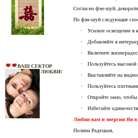
Согласно фэн-шуй, декорат
По фэн-шуй следующие спо
·
Усильте освещение в 
·
Добавляйте в интерьер
·
Включите жизнерадо
Ваш Сектор Любви!
·
Пользуйтесь высокой 
ВАШ СЕКТОР
ЛЮБВИ!
·
Выставляйте на видно
·
Пользуйтесь плотными
·
Откройте окно, чтобы
·
Избегайте одиночеств
Любви вам и энергии Ян 
Полина Радецкая,