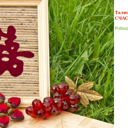
Тал
СЧАС
Polina