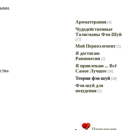
ными.
Циклы статей
Ароматерапия
[4]
Чудодейственные
Талисманы Фэн-Шуй
[22]
Мой Первоэлемент
[5]
Я достигаю
Равновесия
[2]
Я привлекаю ... Всё
ства
Самое Лучшее
[36]
Теория фэн-шуй
[20]
Фэн-шуй для
похудения
[5]
Самое Интересное!
Привлекаем