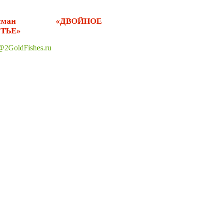
исман «ДВОЙНОЕ
ТЬЕ»
@2
GoldFishes
.
ru