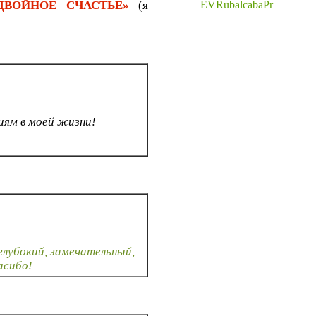
«ДВОЙНОЕ СЧАСТЬЕ»
(я
EVRubalcabaPr
иям в моей жизни!
глубокий, замечательный,
асибо!