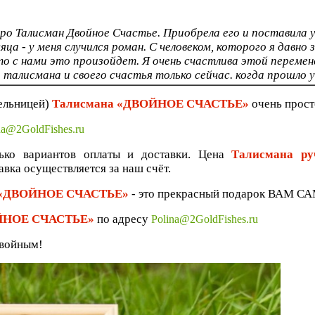
о Талисман Двойное Счастье. Приобрела его и поставила у 
яца - у меня случился роман. С человеком, которого я давно 
о с нами это произойдет. Я очень счастлива этой перемен
алисмана и своего счастья только сейчас. когда прошло 
тельницей)
Талисмана «ДВОЙНОЕ СЧАСТЬЕ»
очень прост
na
@2
GoldFishes
.
ru
ько вариантов оплаты и доставки. Цена
Талисмана р
авка осуществляется за наш счёт.
ы «ДВОЙНОЕ СЧАСТЬЕ»
- это прекрасный подарок ВАМ 
ЙНОЕ СЧАСТЬЕ»
по адресу
Polina
@2
GoldFishes
.
ru
Двойным!