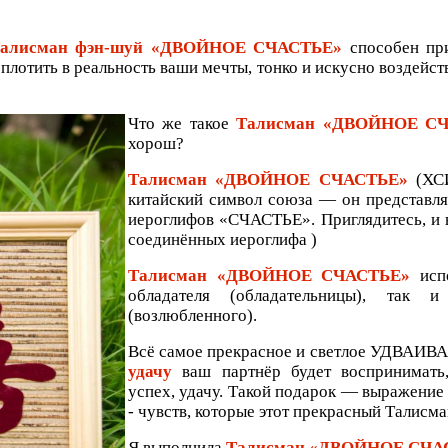
алисман фэн-шуй «ДВОЙНОЕ СЧАСТЬЕ»
способен при
плотить в реальность ваши мечты, тонко и искусно воздейс
Что же такое
Талисман «ДВОЙНОЕ С
хорош?
Талисман «ДВОЙНОЕ СЧАСТЬЕ»
(ХС
китайский символ союза — он представля
иероглифов «СЧАСТЬЕ». Приглядитесь, и 
соединённых иероглифа )
Талисман «ДВОЙНОЕ СЧАСТЬЕ»
испо
обладателя (обладательницы), так 
(возлюбленного).
Всё самое прекрасное и светлое УДВАИВ
удачу
ваш партнёр будет воспринимать,
успех, удачу. Такой подарок — выражение
- чувств, которые этот прекрасный Талисм
Я выполнила
Талисман «ДВОЙНОЕ СЧА