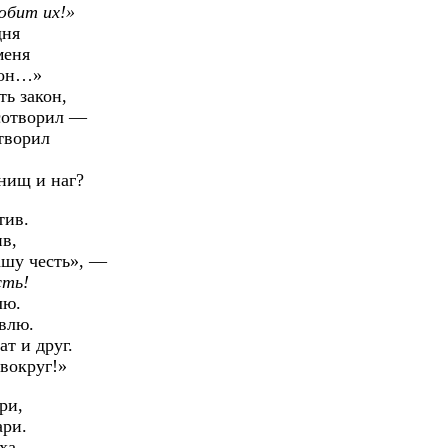
юбит их!»
дня
меня
ион…»
ь закон,
 сотворил —
творил
нищ и наг?
тив.
ив,
ашу честь», —
сть!
лю.
овлю.
т и друг.
вокруг!»
ри,
ари.
ха,