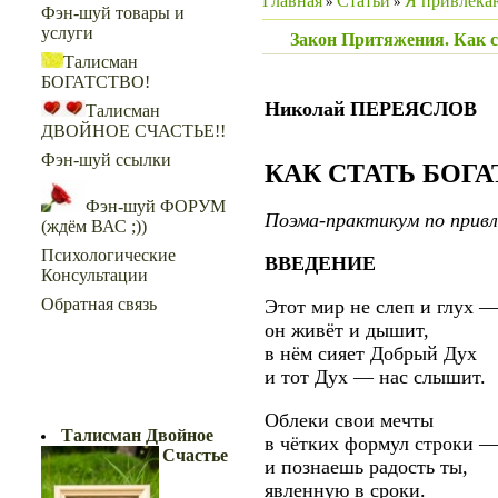
Главная
Статьи
Я привлекаю
»
»
Фэн-шуй товары и
услуги
Закон Притяжения. Как 
Талисман
БОГАТСТВО!
Николай ПЕРЕЯСЛОВ
Талисман
ДВОЙНОЕ СЧАСТЬЕ!!
Фэн-шуй ссылки
КАК СТАТЬ БОГ
Фэн-шуй ФОРУМ
Поэма-практикум по привл
(ждём ВАС ;))
Психологические
ВВЕДЕНИЕ
Консультации
Обратная связь
Этот мир не слеп и глух 
он живёт и дышит,
в нём сияет Добрый Дух
и тот Дух — нас слышит.
ДВОЙНОЕ СЧАСТЬЕ!!
Облеки свои мечты
Талисман Двойное
в чётких формул строки 
Счастье
и познаешь радость ты,
явленную в сроки.