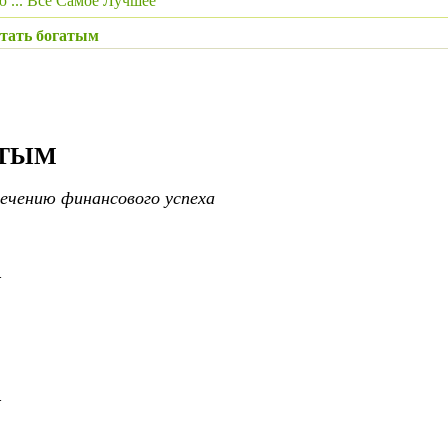
 ... Всё Самое Лучшее
стать богатым
АТЫМ
ечению финансового успеха
—
—