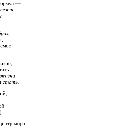
формул —
 везёт
.
у,
браз
,
т,
осмос
изне,
тать.
й жизни —
т стать.
ой,
вой —
)
центр мира