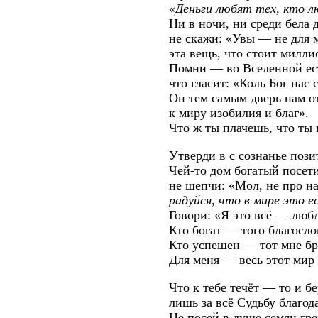
«Деньги любят тех, кто л
Ни в ночи, ни среди бела 
не скажи: «Увы — не для 
эта вещь, что стоит милл
Помни — во Вселенной ест
что гласит: «Коль Бог нас
Он тем самым дверь нам о
к миру изобилия и благ».
Что ж ты плачешь, что ты 
Утверди в с сознанье пози
Чей-то дом богатый посет
не шепчи: «Мол, не про н
радуйся, что
в мире это е
Говори: «Я это всё — люб
Кто богат — того благосл
Кто успешен — тот мне бра
Для меня — весь этот мир 
Что к тебе течёт — то и бе
лишь за всё Судьбу благод
Не посей в душе семян гре