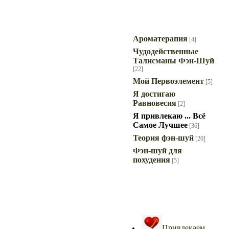
Циклы статей
Ароматерапия
[4]
Чудодейственные
Талисманы Фэн-Шуй
[22]
Мой Первоэлемент
[5]
Я достигаю
Равновесия
[2]
Я привлекаю ... Всё
Самое Лучшее
[36]
Теория фэн-шуй
[20]
Фэн-шуй для
похудения
[5]
Самое Интересное!
Привлекаем