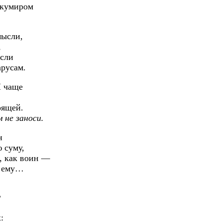
 кумиром
мысли,
,
исли
арусам.
И чаще
оящей.
м не заноси.
н
ю суму,
ь, как воин —
я ему…
?
: