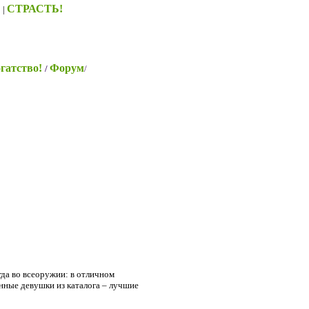
S
СТРАСТЬ!
|
гатство!
Форум
/
/
гда во всеоружии: в отличном
нные девушки из каталога – лучшие