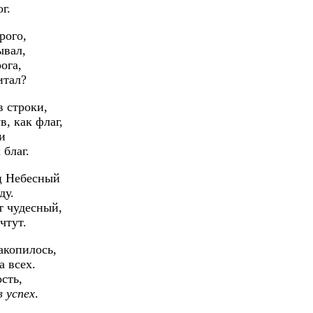
г.
рого,
ывал,
ога,
итал?
 строки,
в, как флаг,
и
благ.
ц Небесный
ду.
т чудесный,
чтут.
акопилось,
а всех.
сть,
 успех
.