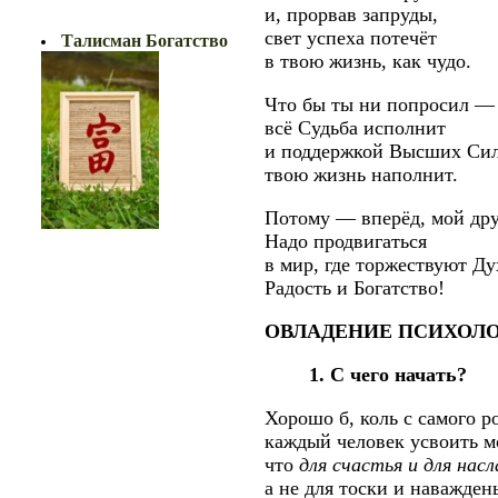
БОГАТСТВО!!
и, прорвав запруды,
свет успеха потечёт
Талисман Богатство
в твою жизнь, как чудо.
Что бы ты ни попросил —
всё Судьба исполнит
и поддержкой Высших Си
твою жизнь наполнит.
Потому — вперёд, мой дру
Надо продвигаться
в мир, где торжествуют Ду
Радость и Богатство!
ОВЛАДЕНИЕ ПСИХОЛО
1. С чего начать?
Хорошо б, коль с самого р
каждый человек усвоить м
что
для счастья и для нас
а не для тоски и наважден