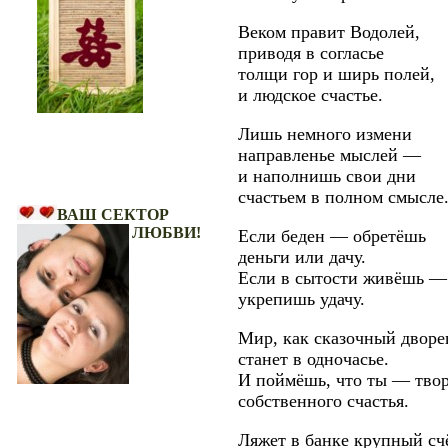
Веком правит Водолей,
приводя в согласье
толщи гор и ширь полей,
и людское счастье.
Лишь немного измени
направленье мыслей —
и наполнишь свои дни
Ваш Сектор Любви!
счастьем в полном смысле
ВАШ СЕКТОР
ЛЮБВИ!
Если беден — обретёшь
деньги или дачу.
Если в сытости живёшь —
укрепишь удачу.
Мир, как сказочный дворе
станет в одночасье.
И поймёшь, что ты — тво
собственного счастья.
Ляжет в банке крупный сч