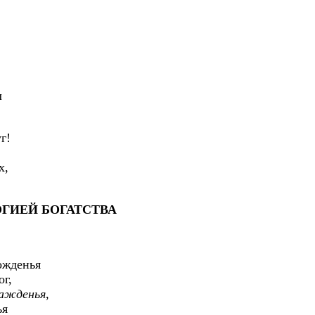
л
г!
х,
ГИЕЙ БОГАТСТВА
ожденья
ог,
лажденья
,
ья