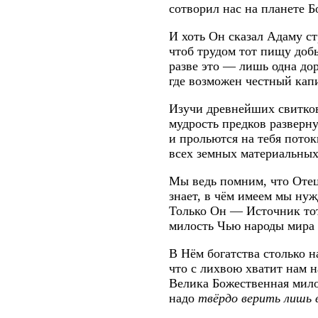
сотворил нас на планете Бо
И хоть Он сказал Адаму ст
чтоб трудом тот пищу доб
разве это — лишь одна дор
где возможен честный кап
Изучи древнейших свитков
мудрость предков разверну
и прольются на тебя поток
всех земных материальных 
Мы ведь помним, что Оте
знает, в чём имеем мы нуж
Только Он — Источник то
милость Чью народы мира 
В Нём богатства столько н
что с лихвою хватит нам н
Велика Божественная мило
надо
твёрдо верить лишь в