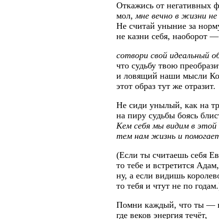
Откажись от негативных 
мол,
мне вечно в жизни не
Не считай уныние за норм
не казни себя, наоборот —
сотвори свой идеальный о
что судьбу твою преобрази
и ловящий наши мысли К
этот образ тут же отразит.
Не сиди унылый, как на тр
на пиру судьбы боясь блис
Кем себя мы видим в это
тем нам жизнь и помогае
(Если ты считаешь себя Ев
то тебе и встретится Адам,
ну, а если видишь короле
то тебя и чтут не по годам.
Помни каждый, что ты — 
где веков энергия течёт,