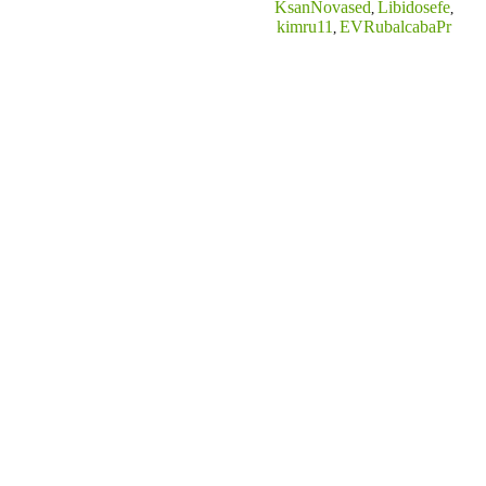
KsanNovased
Libidosefe
,
,
kimru11
EVRubalcabaPr
,