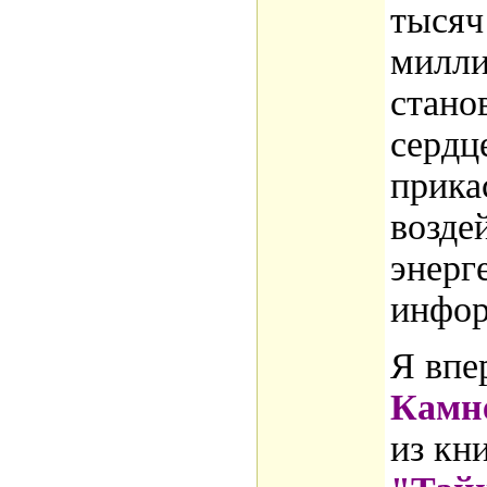
тысяч
милли
стано
сердц
прика
возде
энерг
инфо
Я впе
Камн
из кн