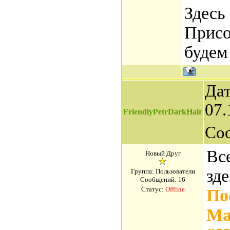
Здесь
Присо
будем
Дат
07.
FriendlyPetrDarkHair
Со
Вс
Новый Друг
зд
Группа: Пользователи
Сообщений:
16
Статус:
Offline
По
Ма