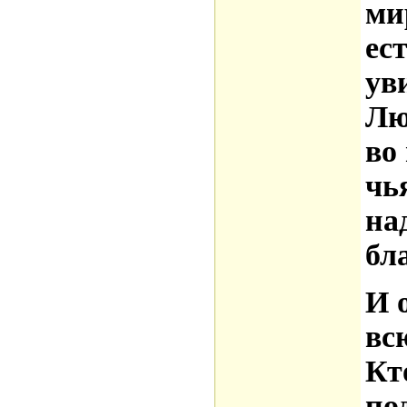
ми
ес
ув
Лю
во
чь
на
бл
И 
вс
Кт
по