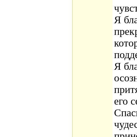
чувс
Я бл
прек
кото
подд
Я бла
осоз
прит
его с
Спас
чуде
прин