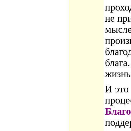
прохо
не пр
мысле
произ
благо
блага
жизнь
И это
проце
Благо
подде