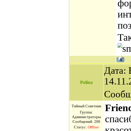
фо
ин
по
Так
Дата: 
14.11.
Polina
Сообщ
Frien
Тайный Советник
Группа:
спаси
Администраторы
Сообщений:
200
красо
Статус:
Offline