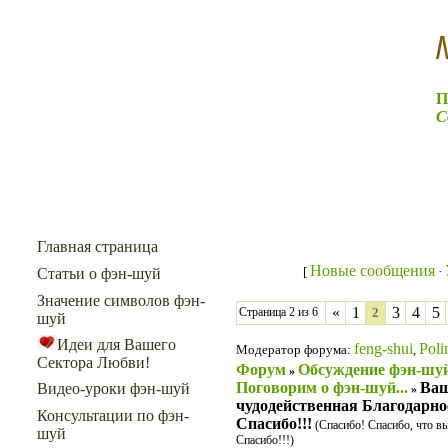
П
С
Меню сайта
Главная страница
Новые сообщения
[
·
Статьи о фэн-шуй
Значение символов фэн-
«
1
3
4
5
Страница
2
из
6
2
шуй
Идеи для Вашего
feng-shui
Poli
Модератор форума:
,
Сектора Любви!
Форум
Обсуждение фэн-шу
»
Поговорим о фэн-шуй...
Ва
Видео-уроки фэн-шуй
»
чудодейственная Благодарно
Консультации по фэн-
Спасибо!!!
(Спасибо! Спасибо, что вы
шуй
Спасибо!!!)