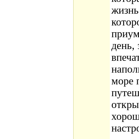
жизнь,
котор
приум
день,
впеча
напол
море 
путеш
откры
хорош
настр