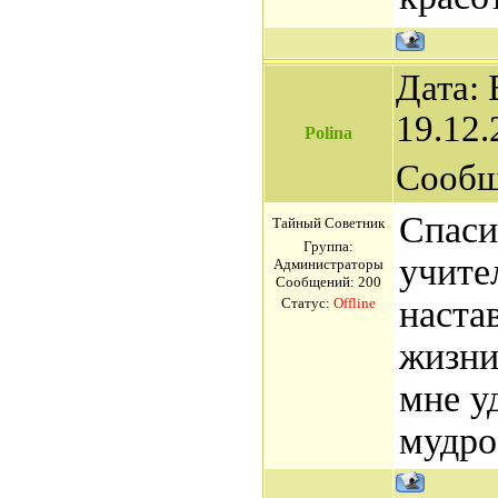
Дата: 
19.12.
Polina
Сообщ
Спаси
Тайный Советник
Группа:
учите
Администраторы
Сообщений:
200
наста
Статус:
Offline
жизни
мне у
мудро