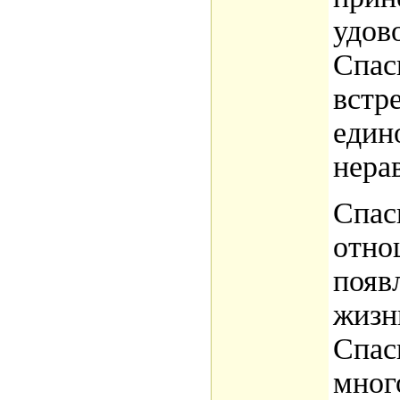
удов
Спаси
встр
един
нера
Спас
отно
появ
жизн
Спаси
мног