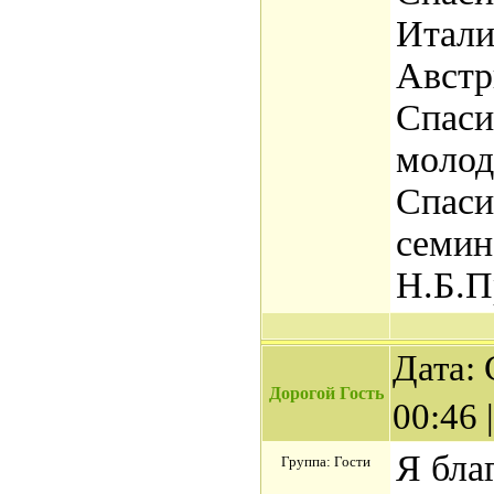
Итали
Австр
Спаси
молод
Спаси
семин
Н.Б.П
Дата: 
Дорогой Гость
00:46
Я бла
Группа: Гости