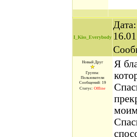
Дата:
16.01
I_Kiss_Everybody
Сооб
Я бл
Новый Друг
кото
Группа:
Пользователи
Сообщений:
19
Спас
Статус:
Offline
прек
моим
Спас
спос