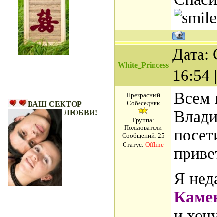
Дата: 
White_Princess
16:54
Ваш Сектор Любви!
Всем п
Прекрасный
Собеседник
ВАШ СЕКТОР
Влади
ЛЮБВИ!
Группа:
Пользователи
посет
Сообщений:
25
Статус:
Offline
приве
Я нед
Каме
и хоч