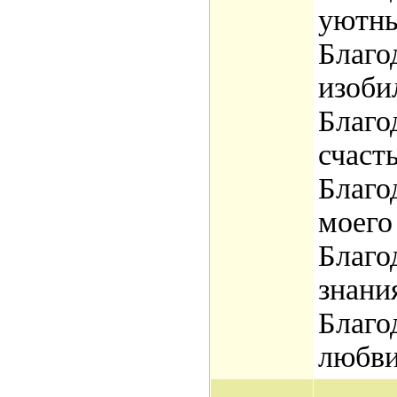
уютны
Благо
изоби
Благо
счаст
Благо
моего
Благо
знани
Благо
любви