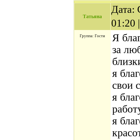
Дата: 
Татьяна
01:20
Я бла
Группа: Гости
за лю
близк
я бла
свои 
я бла
работ
я бла
красо