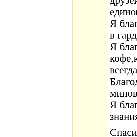
друзе
едино
Я бла
в гард
Я бла
кофе,
всегда
Благо
минов
Я бла
знани
Спаси