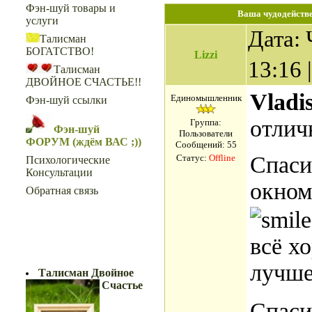
Фэн-шуй товары и
Ваша чудодействе
услуги
Дата: 
Талисман
БОГАТСТВО!
Lizzi
13:16
Талисман
ДВОЙНОЕ СЧАСТЬЕ!!
Vladi
Единомышленник
Фэн-шуй ссылки
отлич
Группа:
Фэн-шуй
Пользователи
ФОРУМ (ждём ВАС ;))
Сообщений:
55
Спасиб
Статус:
Offline
Психологические
Консультации
окном
Обратная связь
всё х
ДВОЙНОЕ СЧАСТЬЕ!!
лучш
Талисман Двойное
Счастье
Спаси