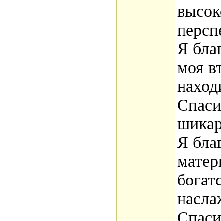
высок
персп
Я бла
моя в
наход
Спаси
шикар
Я бла
матер
богат
насла
Спаси