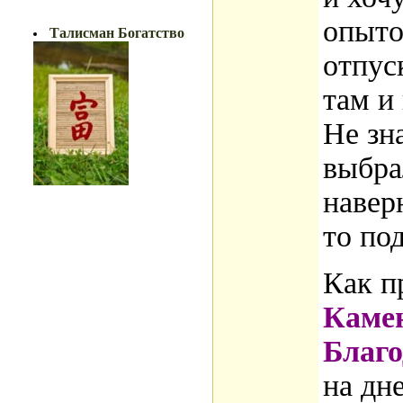
БОГАТСТВО!!
опыто
Талисман Богатство
отпус
там и
Не зн
выбра
навер
то под
Как п
Каме
Благо
на дн