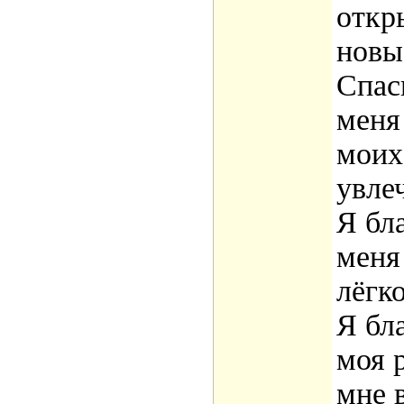
откр
новы
Спаси
меня
моих
увле
Я бла
меня
лёгк
Я бла
моя 
мне 