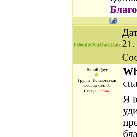
Благо
Дат
21.
FriendlyPetrDarkHair
Со
Wh
Новый Друг
спа
Группа: Пользователи
Сообщений:
16
Статус:
Offline
Я 
уд
пр
бл