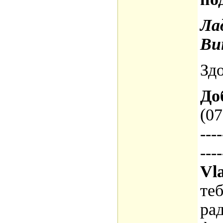
Ла
Ви
Здо
До
(07
----
----
Vla
теб
рад