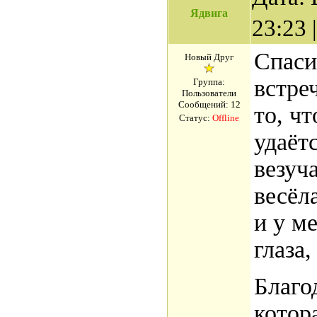
Ядвига
23:23
Спаси
Новый Друг
встре
Группа:
Пользователи
Сообщений:
12
то, чт
Статус:
Offline
удаётс
везуча
весёл
и у м
глаза,
Благо
котор