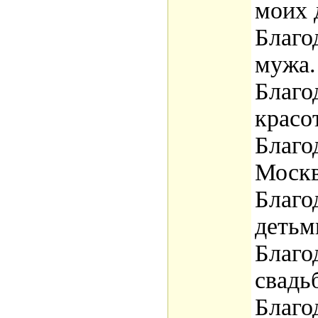
моих 
Благо
мужа.
Благо
красо
Благо
Москв
Благо
детьм
Благо
свадьб
Благо