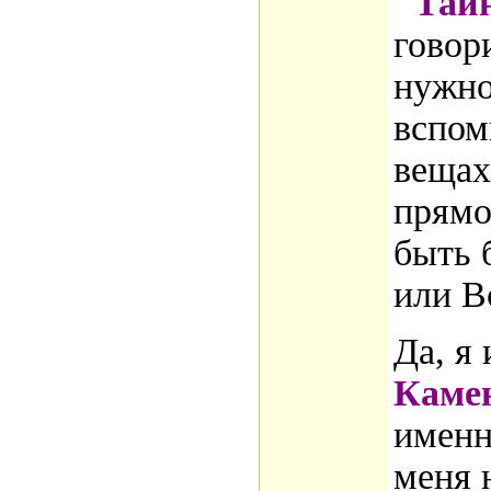
"Тай
говор
нужно
вспом
вещах
прямо
быть 
или В
Да, я
Каме
именн
меня н