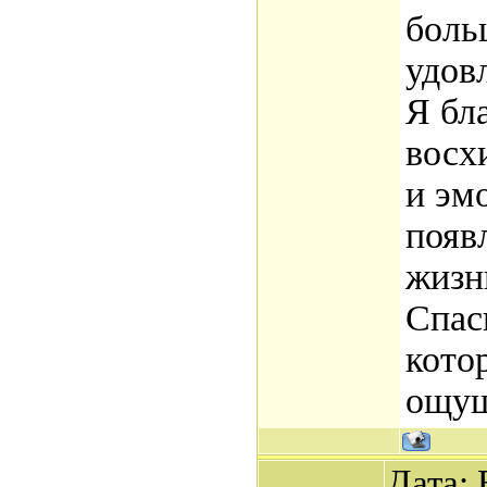
боль
удов
Я бл
восх
и эм
появ
жизн
Спас
кото
ощу
Дата: 