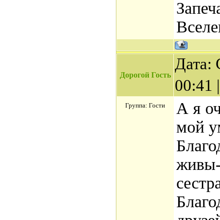
Запеч
Вселе
Дата: 
Дорогой Гость
00:41
А я о
Группа: Гости
мой у
Благо
живы-
сестра
Благо