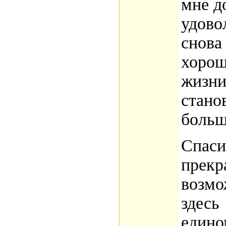
мне д
удово
снова
хорош
жизни
стано
больш
Спаси
прекр
возмо
здесь
едино