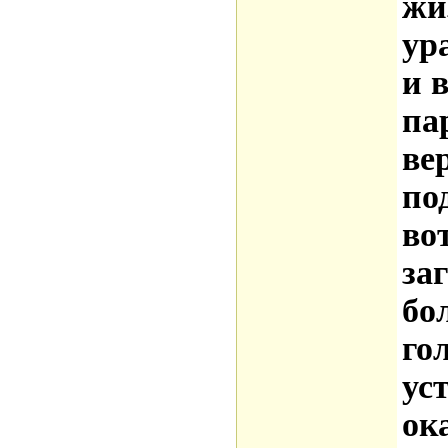
жи
ур
и 
па
ве
по
во
за
бо
го
ус
ок