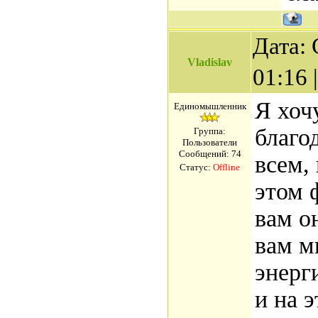
Дата: 
Vladislav
01:16
Я хоч
Единомышленник
благо
Группа:
Пользователи
Сообщений:
74
всем, 
Статус:
Offline
этом 
вам о
вам 
энерг
и на 