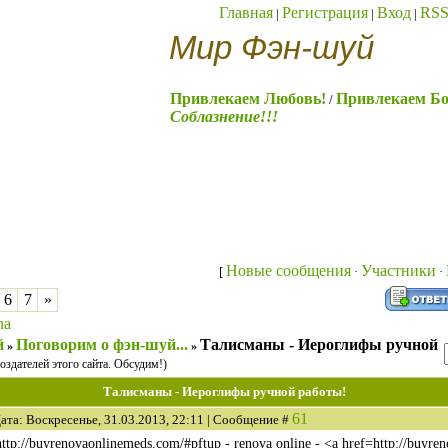
Главная
Регистрация
Вход
RS
|
|
|
Мир Фэн-шуй
Привлекаем Любовь!
Привлекаем Бо
/
Соблазнение!!!
Новые сообщения
Участники
[
·
·
6
7
»
na
й
Поговорим о фэн-шуй...
Талисманы - Иероглифы ручной
»
»
оздателей этого сайта. Обсудим!)
Талисманы - Иероглифы ручной работы!
61
ата: Воскресенье, 31.03.2013, 22:11 | Сообщение #
http://buyrenovaonlinemeds.com/#pftup - renova online - <a href=http://buyr