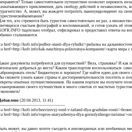
ненравятся? Только самостоятельное путешествие позволит пережить нез
захватывающего приключения, дать свободу действий и независимость, к
турагентство. А, может, вы жаждете потратить львинуюдолюденег на свои 
туристическойкомпании?
Для тех, кто стремится быть туристом самостоятельно не раз, а множество
светящихся счастьем фотографий и воспоминаний, и готов узнать об это
KOFR.INFO тщательно отобрал, отфильровал и предоставил ответы на во
обычно сталкиваются.
<a href=http://kofr.info/podbor-snasti-dlya-rybalki/>рибалка на дальневост
<a href=http://kofr.info/kak-nauchitsya-polzovatsya-kompasom/>карта мира 
Какие документы потребуются для путешествий? Виза, страховка? И как и
безопаснее добраться до места? Каким транспортом воспользоваться- само
забронировать отель? Бюджетную и хорошую! Где найти идею для своего
Вы сможете узнать какие страны и достопримечательности посетить и поч
секреты опытных путешественников. На нашем портале вы получите пол
планированию своего путешествия и много советов от маститых туристов,
сэкономить!
Добавлено
(20.04.2013, 11:41)
--------------------------------------------
<a href=http://kofr.info/bezvizovyj-vezd-v-tailand-dlya-grazhdan-rossii/>без
<a href=http://kofr.info/vopros-snaryazheniya-dlya-gornolyzhnogo-turizma/
Быть может, вы давно хотите съездить в неизведанных или необычных мес