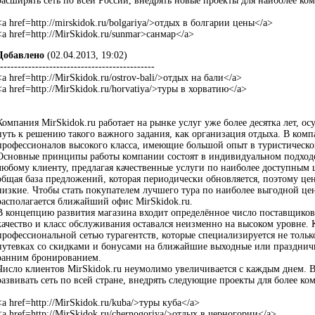
расширять сеть по всей России, внедрять новые проекты для наиболее ко
<a href=http://mirskidok.ru/bolgariya/>отдых в болгарии цены</a>
<a href=http://MirSkidok.ru/sunmar>санмар</a>
Добавлено
(02.04.2013, 19:02)
--------------------------------------------
<a href=http://MirSkidok.ru/ostrov-bali/>отдых на бали</a>
<a href=http://MirSkidok.ru/horvatiya/>туры в хорватию</a>
Компания MirSkidok.ru работает на рынке услуг уже более десятка лет, 
путь к решению такого важного задания, как организация отдыха. В комп
профессионалов высокого класса, имеющие большой опыт в туристическо
Основные принципы работы компании состоят в индивидуальном подход
любому клиенту, предлагая качественные услуги по наиболее доступным 
общая база предложений, которая периодически обновляется, поэтому цен
низкие. Чтобы стать покупателем лучшего тура по наиболее выгодной цене
располагается ближайший офис MirSkidok.ru.
В концепцию развития магазина входит определённое число поставщиков 
качество и класс обслуживания оставался неизменно на высоком уровне. 
профессиональной сетью турагентств, которые специализируется не тольк
путевках со скидками и бонусами на ближайшие выходные или праздничны
ранним бронированием.
Число клиентов MirSkidok.ru неумолимо увеличивается с каждым днем. В
развивать сеть по всей стране, внедрять следующие проекты для более ко
<a href=http://MirSkidok.ru/kuba/>туры куба</a>
<a href=http://MirSkidok.ru/chernogoriya/>отдых в черногории</a>