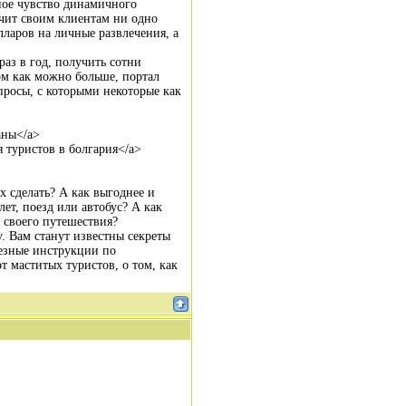
ное чувство динамичного
ечит своим клиентам ни одно
лларов на личные развлечения, а
раз в год, получить сотни
ом как можно больше, портал
просы, с которыми некоторые как
ваны</a>
ля туристов в болгария</a>
х сделать? А как выгоднее и
лет, поезд или автобус? А как
 своего путешествия?
у. Вам станут известны секреты
езные инструкции по
 маститых туристов, о том, как