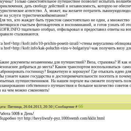
скучны? Только самостоятельное путешествие позволит испытать волшеб
приключения, дать свободу действий и независимость, которую не обесп
туристическое агентство. А, может, вы желаете потратить львинуюдолюдо
не на услуги туристическойкомпании?
Для тех, кто жаждет быть туристом самостоятельно не один, а множество 
светящихся счастьем фотокарточек и воспоминаний, и готов узнать об эт
KOFR.INFO тщательно отобрал, отфильровал и предоставил ответы на во
правило сталкиваются.
<a href=http://kofr.info/10-prichin-posetit-izrail/>стены иерусалима облицо
<a href=http://kofr.info/kak-poluchit-vizu-v-bolgariyu/>как получить визу д
Какие документы незаменимы для путешествий? Виза, страховка? И как и
безопаснее добраться до места? Каким транспортом воспользоваться- само
забронировать гостиницу? Бюджетную и хорошую! Где отыскать идею для
Вы узнаете какие государства и достопримечательности посетить и почем
опытных путешественников. На нашем портале вы сможете получить пол
планированию собственного путешествия и большое количество советов от
и на чем можно сэкономить!
66
ата: Пятница, 26.04.2013, 20:50 | Сообщение #
Работа 500$ в День!
Подробно тут http://hevyliwufy-pyz.100freemb.com/kklir.html