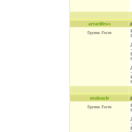
arrarilfews
Д
Группа: Гости
-
-
neahsacle
Д
Группа: Гости
-