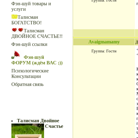
Группа: Гости
Фэн-шуй товары и
услуги
Талисман
БОГАТСТВО!
Талисман
ДВОЙНОЕ СЧАСТЬЕ!!
Avaigmamamy
Д
Фэн-шуй ссылки
Группа: Гости
Фэн-шуй
ФОРУМ (ждём ВАС ;))
Психологические
Консультации
Обратная связь
ДВОЙНОЕ СЧАСТЬЕ!!
Талисман Двойное
Счастье