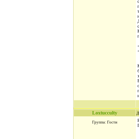
Loxtucculty
Д
Группа: Гости