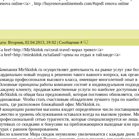
renova online</a> , http://buyrenovaonlinemeds.com/#ujedl renova online
62
ата: Вторник, 02.04.2013, 19:02 | Сообщение #
<a href=http://MirSkidok.ru/coral-travel>корал тревел</a>
<a href=http://mirskidok.ru/tailand/>цены на отдых в тайланде</a>
Компания MirSkidok.ru осуществляет деятельность на рынке услуг уже бол
кардинально новый подход к решению такого важного вопроса, как органи
команда профессионалов высокого класса, имеющие многолетний опыт в 
Основные принципы работы компании состоят в индивидуальном подход
каждому клиенту, продавая качественные услуги по наиболее доступным 
MirSkidok.ru общая база предложений, которая постоянно обновляется, со
одинаковые. Чтобы стать счастливым обладателем лучшего тура по наибо
знать, где расположен ближайший офис MirSkidok.ru.
В концепцию развития магазина входит определённое число поставщиков
качество и уровень обслуживания оставался всегда на высоком уровне. М
профессиональной сетью турагентств, которые специализируется не лишь
путевках со скидками и бонусами на приближающиеся выходные или праз
турах с ранним бронированием.
Число клиентов Мира скидок неумолимо увеличивается с каждым днем. В 