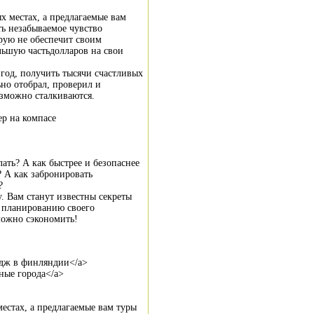
х местах, а предлагаемые вам
ь незабываемое чувство
рую не обеспечит своим
льшую частьдолларов на свои
 год, получить тысячи счастливых
ьно отобрал, проверил и
зможно сталкиваются.
вер на компасе
ать? А как быстрее и безопаснее
? А как забронировать
?
у. Вам станут известны секреты
 планированию своего
 можно сэкономить!
ттедж в финляндии</a>
чные города</a>
естах, а предлагаемые вам туры