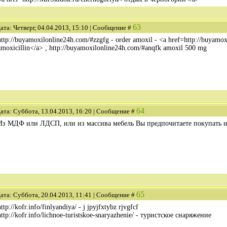
63
ата: Четверг, 04.04.2013, 15:10 | Сообщение #
http://buyamoxilonline24h.com/#zzgfg - order amoxil - <a href=http://buyamo
amoxicillin</a> , http://buyamoxilonline24h.com/#anqfk amoxil 500 mg
64
ата: Суббота, 13.04.2013, 16:20 | Сообщение #
Из МДФ или ЛДСП, или из массива мебель Вы предпочитаете покупать 
65
ата: Суббота, 20.04.2013, 11:41 | Сообщение #
http://kofr.info/finlyandiya/ - j jpyjfxtybz rjvgfcf
http://kofr.info/lichnoe-turistskoe-snaryazhenie/ - туристское снаряжение