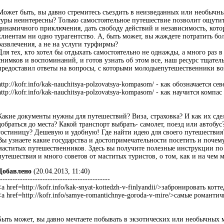
Может быть, вы давно стремитесь съездить в неизведанных или необычны
туры неинтересны? Только самостоятельное путешествие позволит ощутит
динамичного приключения, дать свободу действий и независимость, кото
клиентам ни одно турагентство. А, быть может, вы жаждете потратить бо
развлечения, а не на услуги турфирмы?
Для тех, кто хотел бы отдыхать самостоятельно не однажды, а много раз в
снимков и воспоминаний, и готов узнать об этом все, наш ресурс тщател
предоставил ответы на вопросы, с которыми молодыепутешественники во
http://kofr.info/kak-nauchitsya-polzovatsya-kompasom/ - как обозначается се
http://kofr.info/kak-nauchitsya-polzovatsya-kompasom/ - как научится компас
Какие документы нужны для путешествий? Виза, страховка? И как их сдел
добраться до места? Какой транспорт выбрать- самолет, поезд или автобус
гостиницу? Дешевую и удобную! Где найти идею для своего путешествия
Вы узнаете какие государства и достопримечательности посетить и почем
маститых путешественников. Здесь вы получите полезные инструкции по
путешествия и много советов от маститых туристов, о том, как и на чем
Добавлено
(20.04.2013, 11:40)
--------------------------------------------
<a href=http://kofr.info/kak-snyat-kottedzh-v-finlyandii/>забронировать ко
<a href=http://kofr.info/samye-romantichnye-goroda-v-mire/>самые романти
Быть может, вы давно мечтаете побывать в экзотических или необычных м