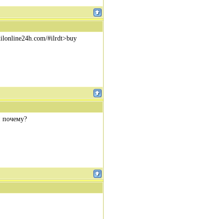
xilonline24h.com/#ilrdt>buy
и почему?