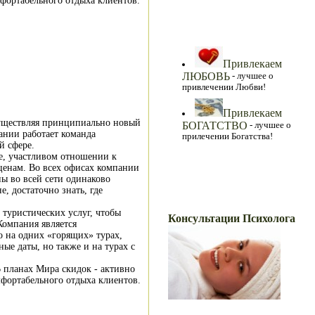
мфортабельного отдыха клиентов.
Самое Интересное!
Привлекаем
ЛЮБОВЬ
- лучшее о
привлечении Любви!
Привлекаем
осуществляя принципиально новый
БОГАТСТВО
- лучшее о
ании работает команда
прилечении Богатства!
й сфере.
е, участливом отношении к
ценам. Во всех офисах компании
ы во всей сети одинаково
, достаточно знать, где
Ваши Консультации
туристических услуг, чтобы
Консультации Психолога
Компания является
о на одних «горящих» турах,
е даты, но также и на турах с
 планах Мира скидок - активно
мфортабельного отдыха клиентов.