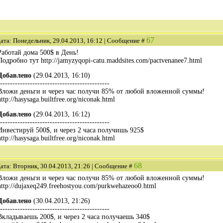
67
ата: Понедельник, 29.04.2013, 16:12 | Сообщение #
Работай дома 500$ в День!
Подробно тут http://jamyzyqopi-catu.maddsites.com/pactvenanee7.html
Добавлено
(29.04.2013, 16:10)
--------------------------------------------
Вложи деньги и через час получи 85% от любой вложенной суммы!
http://hasysaga.builtfree.org/niconak.html
Добавлено
(29.04.2013, 16:12)
--------------------------------------------
Инвестируй 500$, и через 2 часа получишь 925$
http://hasysaga.builtfree.org/niconak.html
68
ата: Вторник, 30.04.2013, 21:26 | Сообщение #
Вложи деньги и через час получи 85% от любой вложенной суммы!
http://dujaxeq249.freehostyou.com/purkwehazeoo0.html
Добавлено
(30.04.2013, 21:26)
--------------------------------------------
Вкладываешь 200$, и через 2 часа получаешь 340$