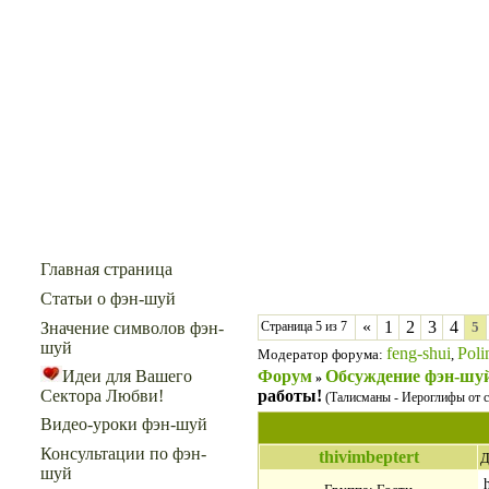
Меню сайта
Главная страница
Статьи о фэн-шуй
«
1
2
3
4
Значение символов фэн-
Страница
5
из
7
5
шуй
feng-shui
Poli
Модератор форума:
,
Форум
Обсуждение фэн-шу
Идеи для Вашего
»
работы!
Сектора Любви!
(Талисманы - Иероглифы от с
Видео-уроки фэн-шуй
Консультации по фэн-
thivimbeptert
Д
шуй