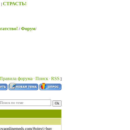
S
СТРАСТЬ!
|
гатство!
Форум
/
/
Правила форума
Поиск
RSS
·
·
]
enovaonlinemeds.com/#ojnyj>buy