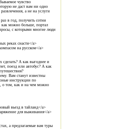
абываемое чувство
оторую не даст вам ни одно
развлечения, а не на услуги
 раз в год, получить сотни
м как можно больше, портал
просы, с которыми многие люди
очных реках снасти</a>
с компасом на русском</a>
х сделать? А как выгоднее и
лет, поезд или автобус? А как
 путешествия?
ему. Вам станут известны
езные инструкции по
 о том, как и на чем можно
визовый вьезд в тайланд</a>
>снаряжение для выживания</a>
тах, а предлагаемые вам туры