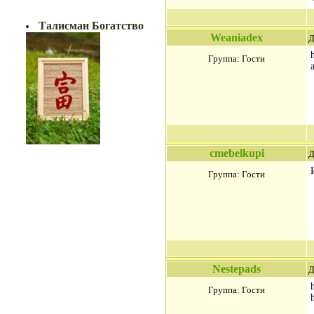
БОГАТСТВО!!
Талисман Богатство
Weaniadex
Д
Группа: Гости
cmebelkupi
Д
Группа: Гости
Nestepads
Д
Группа: Гости