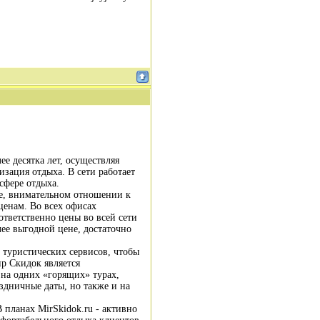
ее десятка лет, осуществляя
зация отдыха. В сети работает
сфере отдыха.
е, внимательном отношении к
ценам. Во всех офисах
ответственно цены во всей сети
лее выгодной цене, достаточно
 туристических сервисов, чтобы
ир Скидок является
 на одних «горящих» турах,
дничные даты, но также и на
Уроки Соблазнения!!!
планах MirSkidok.ru - активно